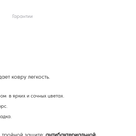
Гарантии
ает ковру легкость.
м в ярких и сочных цветах.
орс.
адка.
 тройной защите:
антибактериальной,