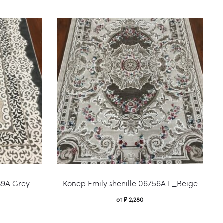
Этот
Этот
39A Grey
Ковер Emily shenille 06756A L_Beige
товар
това
от
₽
2,280
имеет
имее
несколько
неско