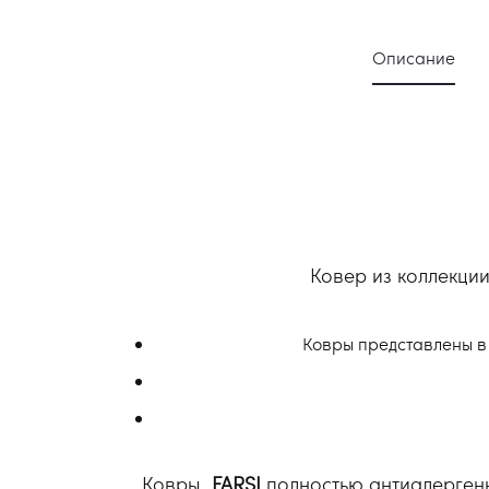
Описание
Ковер из коллекци
Ковры представлены в
Ковры
FARSI
полностью антиалергенн