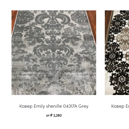
Этот
Ковер Emily shenille 04317A Grey
Ковер Em
товар
от
₽
2,280
имеет
несколько