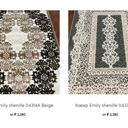
Этот
ily shenille 04314A Beige
Ковер Emily shenille 043
товар
от
₽
2,280
от
₽
2,280
имеет
несколько