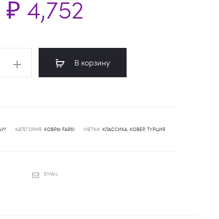
₽
4,752
во
В корзину
avy_navy
AVY
КАТЕГОРИЯ:
КОВРЫ FARSI
МЕТКИ:
КЛАССИКА
,
КОВЕР
,
ТУРЦИЯ
SHARE
EMAIL