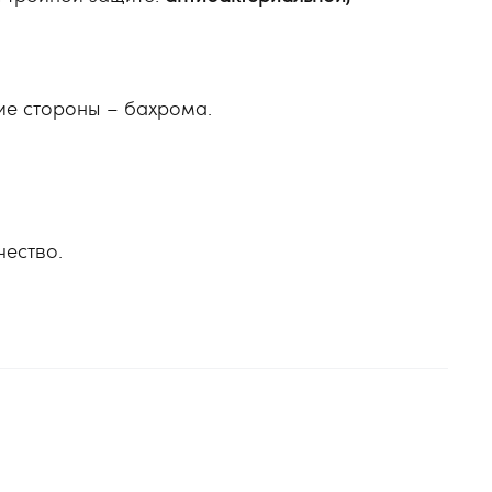
гие стороны – бахрома.
чество.