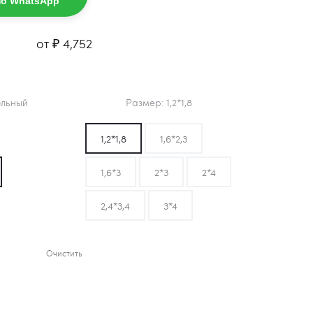
по WhatsApp
от
₽
4,752
ольный
Размер
1,2*1,8
1,2*1,8
1,6*2,3
1,6*3
2*3
2*4
2,4*3,4
3*4
Очистить