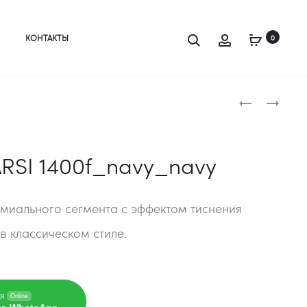
Search
Account
КОНТАКТЫ
0
Produc
КОВЕР
КОВЕР
FARSI
КАСКАД
navigat
1400F_BURG
27101
ARSI 1400f_navy_navy
миального сегмента с эффектом тиснения
в классическом стиле.
я
Online