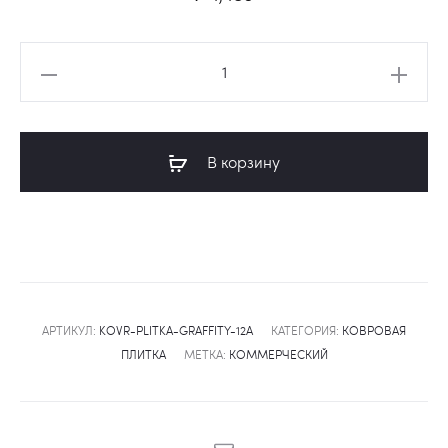
Количество
товара
Ковровая
коммерческая
В корзину
плитка
Graffity
12a
АРТИКУЛ:
KOVR-PLITKA-GRAFFITY-12A
КАТЕГОРИЯ:
КОВРОВАЯ
ПЛИТКА
МЕТКА:
КОММЕРЧЕСКИЙ
SHARE