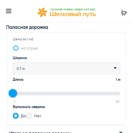
Паласная дорожка
Цена за 1 м2
на отрез
Ширина
0.7 м
Длина
1 м
1
20
Выполнить оверлок
Да
Нет