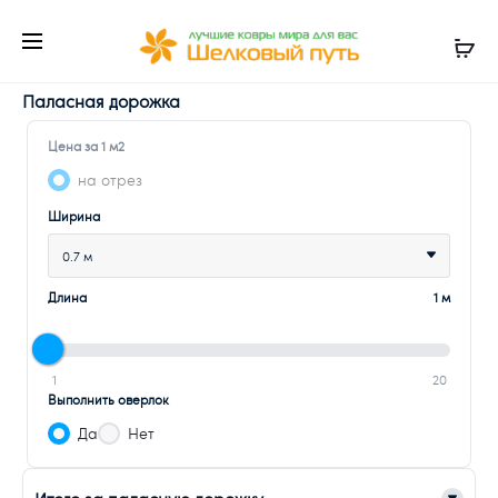
Паласная дорожка
Цена за 1 м2
на отрез
Ширина
0.7 м
Длина
1 м
1
20
Выполнить оверлок
Да
Нет