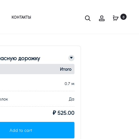
Search
Account
КОНТАКТЫ
0
ласную дорожку
Итого
0.7 м
рлок
Да
₽ 525.00
Add to cart