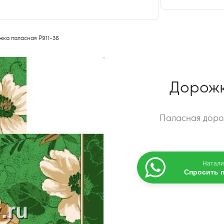
жка паласная P911-36
Дорожк
Паласная дорож
Натали
Спросить 