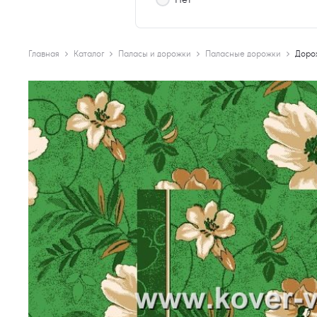
Главная
Каталог
Паласы и дорожки
Паласные дорожки
Доро