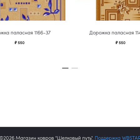
жка паласная 1166-37
Дорожка паласная 11
₽
550
₽
550
©2026 Магазин ковров "Шелковый путь".
Поддержка WBSTA