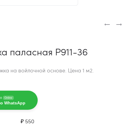
Produc
ДОРОЖКА
ДОРОЖКА
ПАЛАСНАЯ
ПАЛАСНАЯ
navigat
1258-
P855-
60
36
а паласная P911-36
ка на войлочной основе. Цена 1 м2.
я
Online
по WhatsApp
₽
550