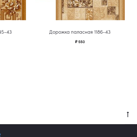
45-43
Дорожка паласная 1186-43
₽
550
Go
to
to
R