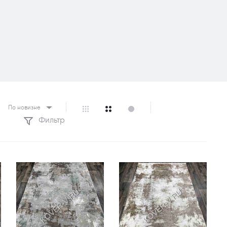
По новизне
Фильтр