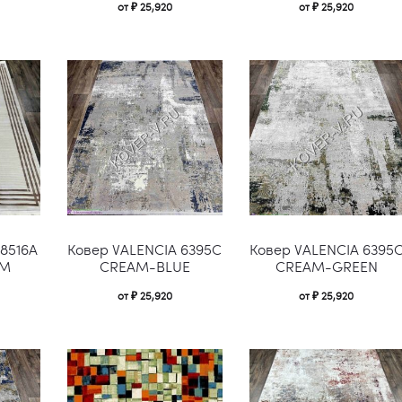
имеет
имеет
от
₽
25,920
от
₽
25,920
несколько
несколько
вариаций.
вариаций.
Опции
Опции
можно
можно
выбрать
выбрать
на
на
странице
странице
Этот
Этот
товара.
товара.
 8516A
Ковер VALENCIA 6395C
Ковер VALENCIA 6395
товар
товар
AM
CREAM-BLUE
CREAM-GREEN
имеет
имеет
от
₽
25,920
от
₽
25,920
несколько
несколько
вариаций.
вариаций.
Опции
Опции