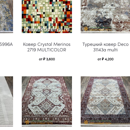
можно
можно
выбрать
выбрать
на
на
странице
странице
Этот
Этот
товара.
товара.
 5996A
Ковер Crystal Merinos
Турецкий ковер Deco
товар
товар
2719 MULTICOLOR
31143a multi
имеет
имеет
от
₽
3,600
от
₽
4,200
несколько
несколько
вариаций.
вариаций.
Опции
Опции
можно
можно
выбрать
выбрать
на
на
странице
странице