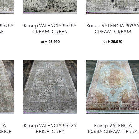
Этот
Этот
 8526A
Ковер VALENCIA 8526A
Ковер VALENCIA 8526
товар
товар
GE
CREAM-GREEN
CREAM-CREAM
имеет
имеет
от
₽
25,920
от
₽
25,920
несколько
несколько
вариаций.
вариаций.
Опции
Опции
можно
можно
выбрать
выбрать
на
на
странице
странице
Этот
Этот
товара.
товара.
CIA
Ковер VALENCIA 8522A
Ковер VALENCIA
товар
товар
BEIGE
BEIGE-GREY
8098A CREAM-TERRA