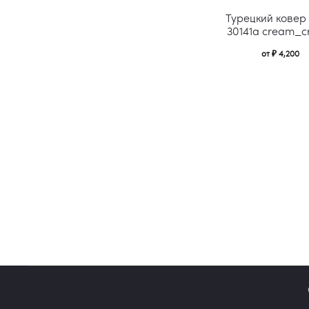
Турецкий ковер
30141a cream_
от
₽
4,200