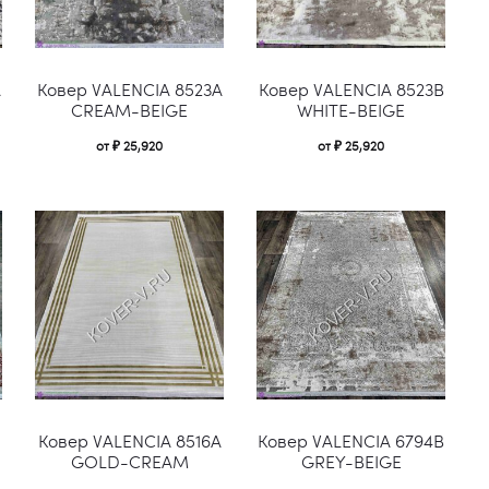
Этот
Этот
Этот
A
Ковер VALENCIA 8523A
Ковер VALENCIA 8523B
товар
товар
това
CREAM-BEIGE
WHITE-BEIGE
имеет
имеет
имее
от
₽
25,920
от
₽
25,920
несколько
несколько
неско
вариаций.
вариаций.
вари
Опции
Опции
Опци
можно
можно
можн
выбрать
выбрать
выбр
на
на
на
странице
странице
стра
Этот
Этот
Этот
товара.
товара.
това
Ковер VALENCIA 8516A
Ковер VALENCIA 6794B
товар
товар
това
GOLD-CREAM
GREY-BEIGE