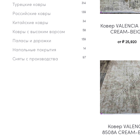
314
Турецкие ковры
139
Российские ковры
34
Китайские ковры
Ковер VALENCIA
58
CREAM-BEI
Ковры c высоким ворсом
159
Паласы и дорожки
от
₽
25,920
14
Напольные покрытия
97
Сняты с производства
Ковер VALEN
8508A CREAM-