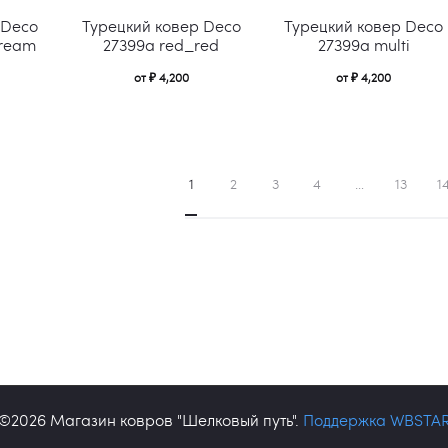
Этот
Этот
товара.
товара.
 Deco
Турецкий ковер Deco
Турецкий ковер Deco
товар
товар
cream
27399a red_red
27399a multi
имеет
имеет
от
₽
4,200
от
₽
4,200
несколько
несколько
вариаций.
вариаций.
Опции
Опции
1
2
3
4
…
13
1
можно
можно
выбрать
выбрать
на
на
странице
странице
товара.
товара.
©2026 Магазин ковров "Шелковый путь".
Поддержка WBSTA