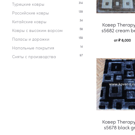
314
Турецкие ковры
139
Российские ковры
34
Китайские ковры
Ковер Therap
58
s5682 cream b
Ковры c высоким ворсом
159
Паласы и дорожки
от
₽
6,000
14
Напольные покрытия
97
Сняты с производства
Ковер Therap
s5678 black g