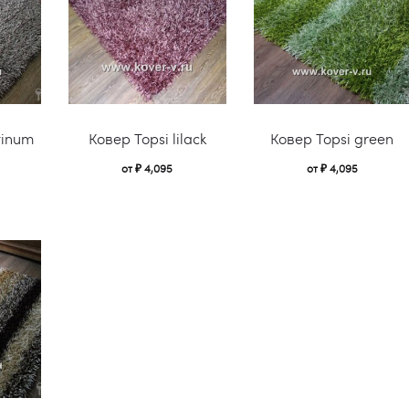
можно
можно
выбрать
выбрать
на
на
странице
странице
Этот
Этот
товара.
товара.
tinum
Ковер Topsi lilack
Ковер Topsi green
товар
товар
от
₽
4,095
от
₽
4,095
имеет
имеет
несколько
несколько
вариаций.
вариаций.
Опции
Опции
можно
можно
выбрать
выбрать
на
на
странице
странице