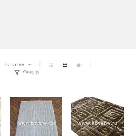
По новизне
Фильтр