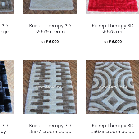
Этот
Этот
y 3D
Ковер Therapy 3D
Ковер Therapy 3D
товар
товар
eige
s5679 cream
s5678 red
имеет
имеет
от
₽
6,000
от
₽
6,000
несколько
несколько
вариаций.
вариаций.
Опции
Опции
можно
можно
выбрать
выбрать
на
на
странице
странице
Этот
Этот
товара.
товара.
y 3D
Ковер Therapy 3D
Ковер Therapy 3D
товар
товар
rey
s5677 cream beige
s5676 cream beige