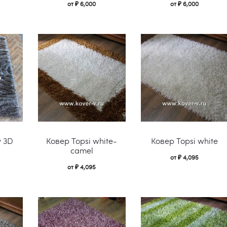
имеет
имеет
от
₽
6,000
от
₽
6,000
несколько
несколько
вариаций.
вариаций.
Опции
Опции
можно
можно
выбрать
выбрать
на
на
странице
странице
Этот
Этот
товара.
товара.
y 3D
Ковер Topsi white-
Ковер Topsi white
товар
товар
camel
от
₽
4,095
имеет
имеет
от
₽
4,095
несколько
несколько
вариаций.
вариаций.
Опции
Опции