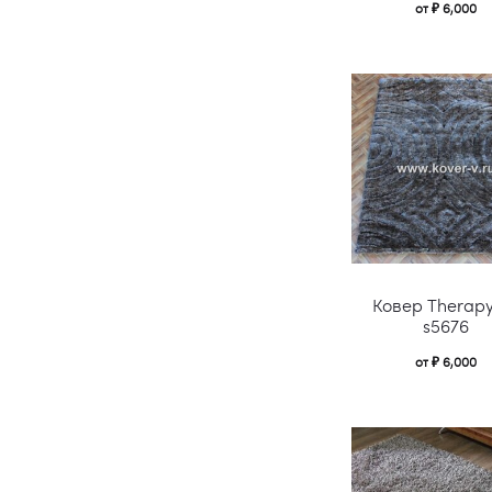
от
₽
6,000
Ковер Therap
s5676
от
₽
6,000