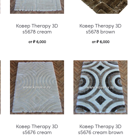
Этот
Этот
Этот
Ковер Therapy 3D
Ковер Therapy 3D
товар
товар
това
s5678 cream
s5678 brown
имеет
имеет
имее
от
₽
6,000
от
₽
6,000
несколько
несколько
неско
вариаций.
вариаций.
вари
Опции
Опции
Опци
можно
можно
можн
выбрать
выбрать
выбр
на
на
на
странице
странице
стра
Этот
Этот
Этот
товара.
товара.
това
Ковер Therapy 3D
Ковер Therapy 3D
товар
товар
това
s5676 cream
s5676 cream brown