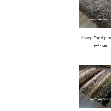
Ковер Topsi pla
от
₽
4,095