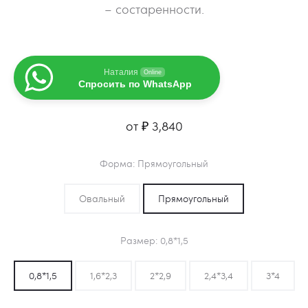
– состаренности.
Наталия
Online
Спросить по WhatsApp
от
₽
3,840
Форма
Прямоугольный
Овальный
Прямоугольный
Размер
0,8*1,5
0,8*1,5
1,6*2,3
2*2,9
2,4*3,4
3*4