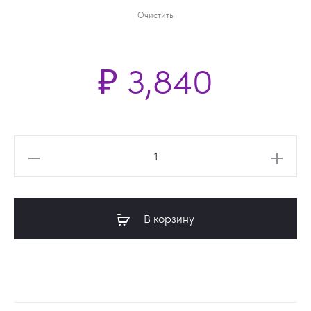
Очистить
₽
3,840
Количество
товара
Ковер
OTTO
В корзину
8867p