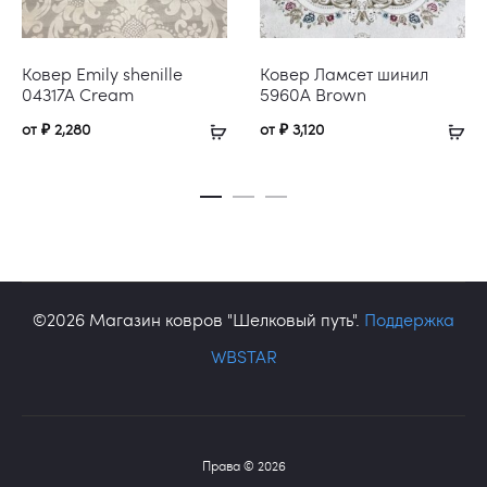
Ковер Emily shenille
Ковер Ламсет шинил
04317A Сream
5960A Brown
от
₽
2,280
от
₽
3,120
©2026 Магазин ковров "Шелковый путь".
Поддержка
WBSTAR
Права © 2026