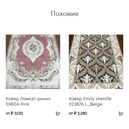
Похожие
Ковер Ламсет шинил
Ковер Emily shenille
5960A Pink
02387A L_Beige
от
₽
3,120
от
₽
2,280